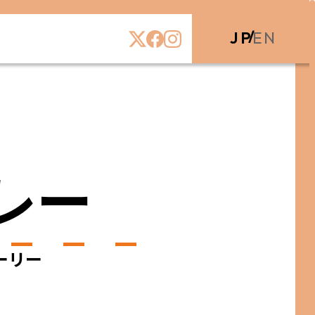
JP
EN
レー
ーリー